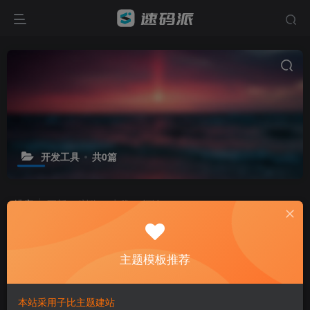
开发工具
共0篇
排序
更新
浏览
点赞
评论
主题模板推荐
本站采用子比主题建站