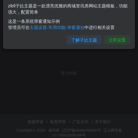
zibll子比主题是一款漂亮优雅的商城资讯类网站主题模板，功能
强大，配置简单
这是一条系统弹窗通知示例
管理员可在
主题设置-常用功能-弹窗通知
中进行相关设置
了解子比主题
立即设置
暂无内容
友链申请
免责声明
广告合作
关于我们
Copyright © 2026 ·
速码派
·
辽ICP备2026002935号
·
辽公网安备
21130002000168号