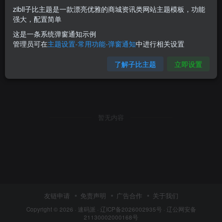
zibll子比主题是一款漂亮优雅的商城资讯类网站主题模板，功能
强大，配置简单
这是一条系统弹窗通知示例
管理员可在
主题设置-常用功能-弹窗通知
中进行相关设置
了解子比主题
立即设置
暂无内容
友链申请
免责声明
广告合作
关于我们
Copyright © 2026 ·
速码派
·
辽ICP备2026002935号
·
辽公网安备
21130002000168号