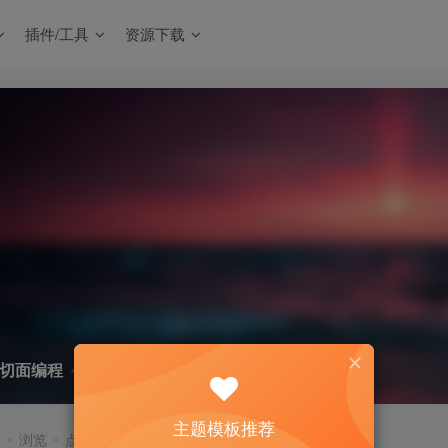
插件/工具
资源下载
切面编程
共1篇
主题模板推荐
新
浏览
点赞
评论