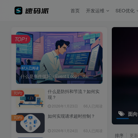
首页
开发运维
SEO优化
TOP1
67人已阅读
什么是事件循环（Event Loop）？
什么是防抖和节流？如何实
TOP2
现？
2026年1月23日
66人已阅读
面向
如何实现请求超时控制？
TOP3
2026年1月24日
63人已阅读
排序
更