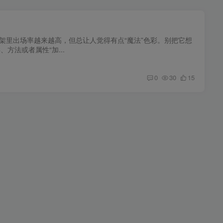
端框架里出场率越来越高，但总让人觉得有点“魔法”色彩。别把它想
方法或者属性“加...
0
30
15