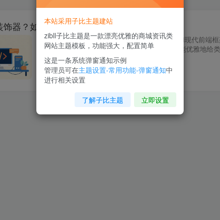
本站采用子比主题建站
装饰器？如何使用？
zibll子比主题是一款漂亮优雅的商城资讯类
今天咱们聊聊装饰器，这玩意儿在TypeScript和现代前
网站主题模板，功能强大，配置简单
得太玄乎，其实它就是一种特殊的语法，让你能优雅地给类、
这是一条系统弹窗通知示例
TypeScript
管理员可在
主题设置-常用功能-弹窗通知
中
MRzhang
2026年1月25日
进行相关设置
了解子比主题
立即设置