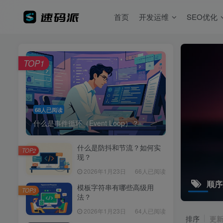
首页
开发运维
SEO优化
TOP1
68人已阅读
什么是事件循环（Event Loop）？
什么是防抖和节流？如何实
TOP2
现？
2026年1月23日
66人已阅读
顺序
模板字符串有哪些高级用
TOP3
法？
2026年1月23日
64人已阅读
排序
更