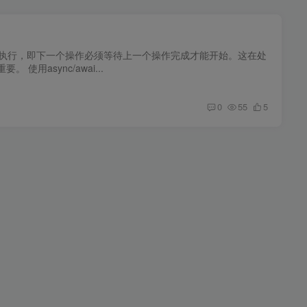
序依次执行，即下一个操作必须等待上一个操作完成才能开始。这在处
用async/awai...
0
55
5