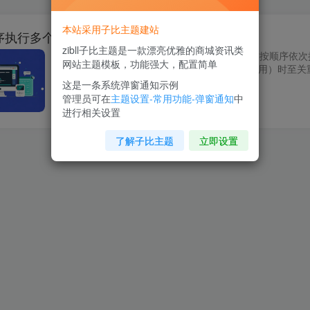
本站采用子比主题建站
序执行多个异步操作？
zibll子比主题是一款漂亮优雅的商城资讯类
在JavaScript中，我们常常需要让多个异步操作按顺
网站主题模板，功能强大，配置简单
理有依赖关系的任务（如分步上传、串联API调用）时至关重要。 使
这是一条系统弹窗通知示例
JavaScript
管理员可在
主题设置-常用功能-弹窗通知
中
MRzhang
2026年1月23日
进行相关设置
了解子比主题
立即设置