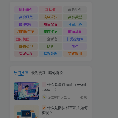
鼠标事件
默认值
高阶组件
高阶函数
高级语法
高级类型
顺序执行
项目配置
项目迁移
项目脚手架
页面渲染
面向对象
面向切面编程
非空断言
非受控组件
静态类型
防抖
闭包
错误边界
错误处理
链式调用
热门推荐
最近更新
猜你喜欢
什么是事件循环（Event
1
Loop）？
2026年1月23日
68
什么是防抖和节流？如何
2
实现？