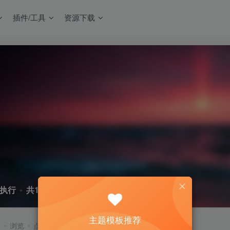
插件/工具
资源下载
执行
共1篇
主题模板推荐
新
浏览
点赞
评论