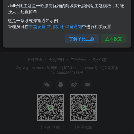
什么是高阶函数？
zibll子比主题是一款漂亮优雅的商城资讯类网站主题模板，功能
强大，配置简单
JavaScript
这是一条系统弹窗通知示例
2026年1月23日
43
管理员可在
主题设置-常用功能-弹窗通知
中进行相关设置
了解子比主题
立即设置
友链申请
免责声明
广告合作
关于我们
Copyright © 2026 ·
速码派
·
辽ICP备2026002935号
·
辽公网安备
21130002000168号
扫码加QQ群
扫码加微信